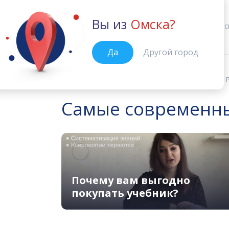
Вы из
Омска?
Омск
Курс
Да
Другой город
Учебные материалы
Outcomes: P
Главная
Самые современные
Почему вам выгодно
покупать учебник?