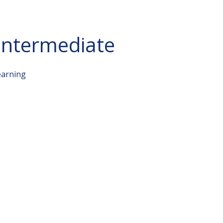
Intermediate
earning