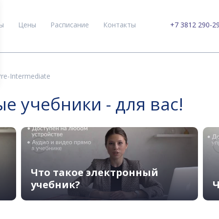
ы
Цены
Расписание
Контакты
+7 3812 290-2
re-Intermediate
 учебники - для вас!
Что такое электронный
учебник?
Ч